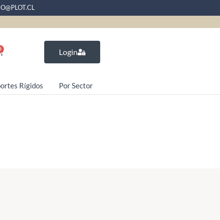
EO@PLOT.CL
0
Login
ortes Rígidos
Por Sector