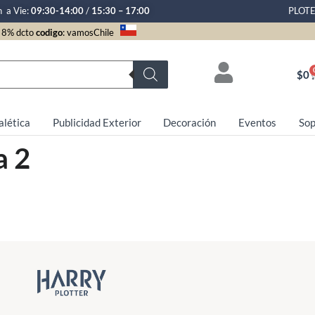
n a Vie:
09:30-14:00
/
15:30 – 17:00
PLOT
8% dcto
codigo
: vamosChile
$
0
alética
Publicidad Exterior
Decoración
Eventos
Sop
a 2