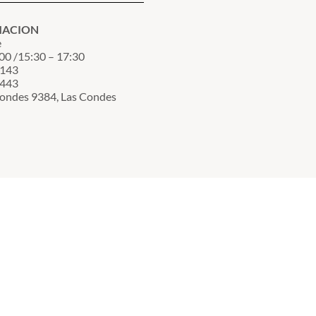
MACION
e
00 /15:30 – 17:30
3143
7443
Condes 9384, Las Condes