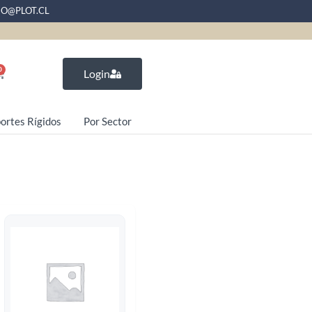
EO@PLOT.CL
0
Login
ortes Rígidos
Por Sector