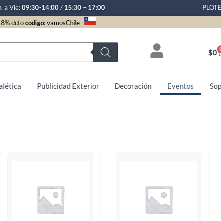
n a Vie:
09:30-14:00
/
15:30 – 17:00
PLOT
8% dcto
codigo
: vamosChile
$
0
alética
Publicidad Exterior
Decoración
Eventos
Sop