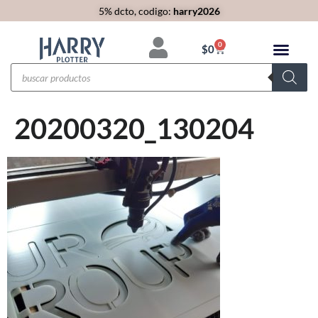
5% dcto, codigo:
harry2026
0
$
0
20200320_130204