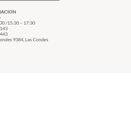
MACION
e
00 /15:30 – 17:30
3143
7443
Condes 9384, Las Condes