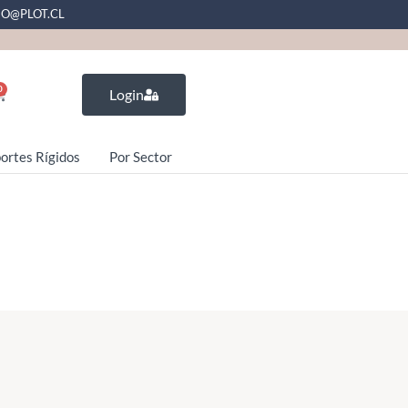
EO@PLOT.CL
0
Login
ortes Rígidos
Por Sector