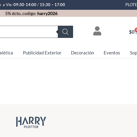
n a Vie:
09:30-14:00
/
15:30 – 17:00
PLOT
5% dcto, codigo:
harry2026
$
0
alética
Publicidad Exterior
Decoración
Eventos
Sop