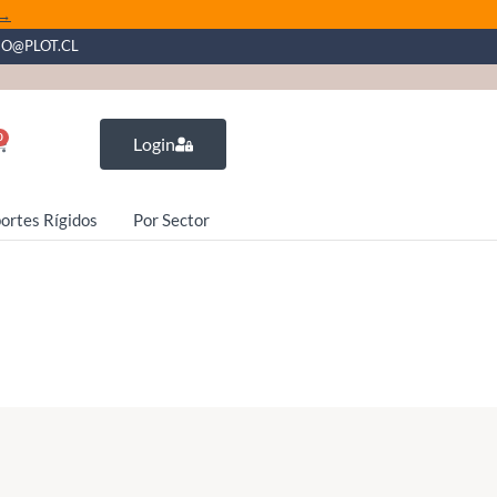
 →
EO@PLOT.CL
0
Login
ortes Rígidos
Por Sector