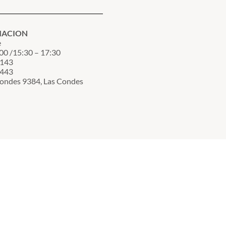
MACION
e
00 /15:30 – 17:30
3143
7443
Condes 9384, Las Condes