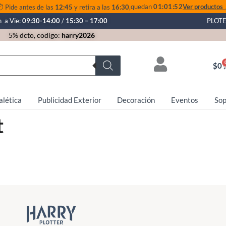

quedan
01:01:52
Ver productos
Pide antes de las
12:45
y retira a las
16:30
,
n a Vie:
09:30-14:00
/
15:30 – 17:00
PLOT
5% dcto, codigo:
harry2026
$
0
alética
Publicidad Exterior
Decoración
Eventos
Sop
t