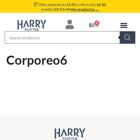
📦
Pide antes de las
12:45
y retira a las
16:30
,
quedan
03:51:44
Ver productos →
0
$
0
Corporeo6