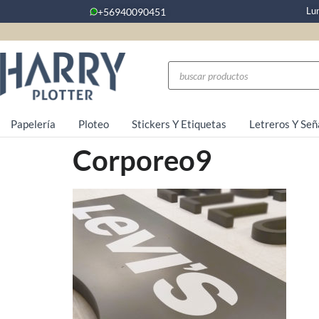
Lu
+56940090451
Papelería
Ploteo
Stickers Y Etiquetas
Letreros Y Señ
Corporeo9