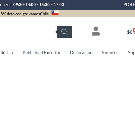
n a Vie:
09:30-14:00
/
15:30 – 17:00
PLOT
8% dcto
codigo
: vamosChile
$
0
alética
Publicidad Exterior
Decoración
Eventos
Sop