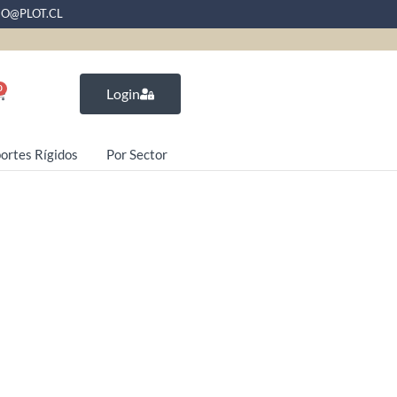
EO@PLOT.CL
0
Login
ortes Rígidos
Por Sector