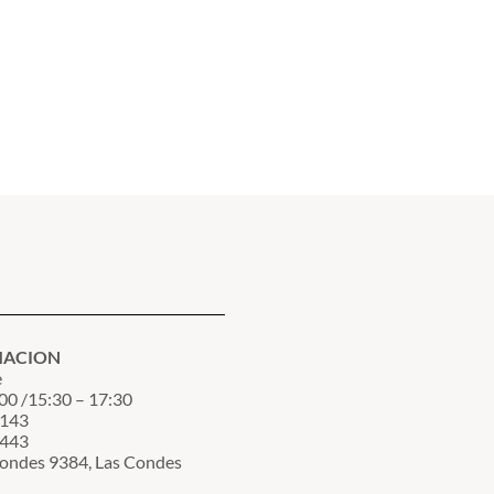
MACION
e
00 /15:30 – 17:30
3143
7443
Condes 9384, Las Condes