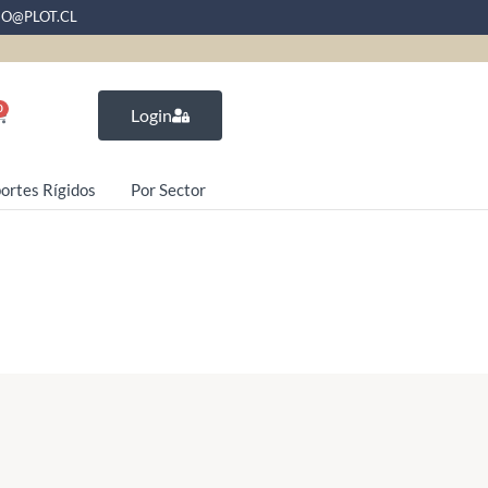
EO@PLOT.CL
0
Login
ortes Rígidos
Por Sector