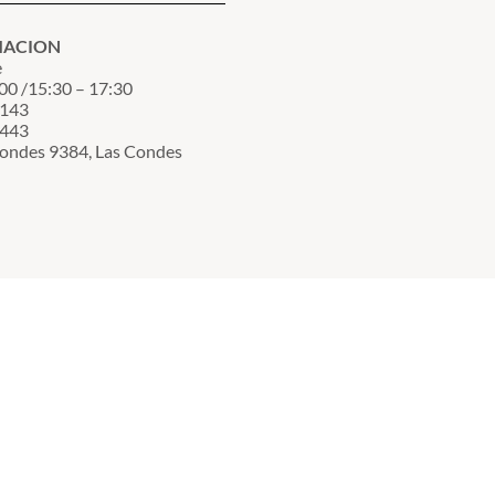
MACION
e
00 /15:30 – 17:30
3143
7443
Condes 9384, Las Condes