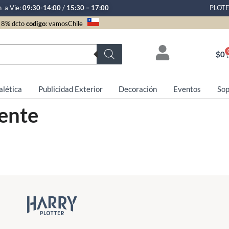
n a Vie:
09:30-14:00
/
15:30 – 17:00
PLOT
8% dcto
codigo
: vamosChile
$
0
alética
Publicidad Exterior
Decoración
Eventos
Sop
ente