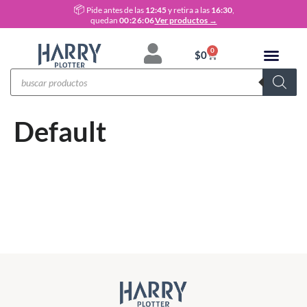
📦
Pide antes de las
12:45
y retira a las
16:30
,
quedan
00:26:06
Ver productos →
0
$
0
Default