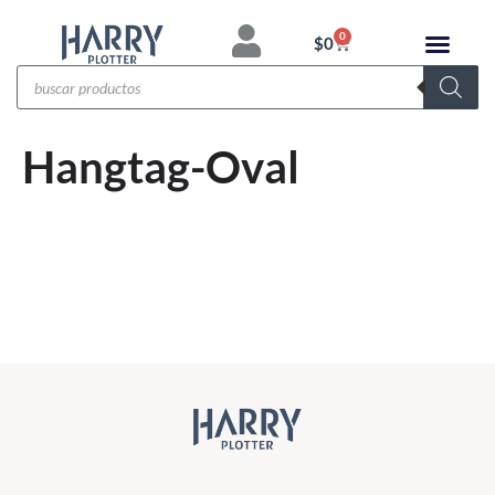
0
$
0
Hangtag-Oval