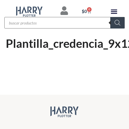
0
$
0
Plantilla_credencia_9x1