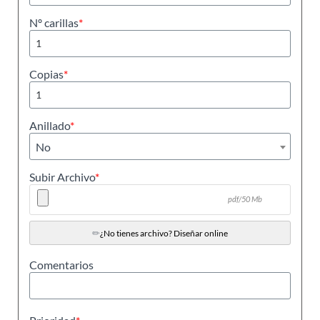
Nº carillas
*
Copias
*
Anillado
*
No
Subir Archivo
*
pdf/50 Mb
✏
¿No tienes archivo? Diseñar online
Comentarios