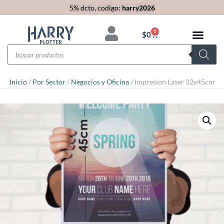
5% dcto, codigo:
harry2026
0
$
0
Inicio
/
Por Sector
/
Negocios y Oficina
/ Impresion Laser 32x45cm