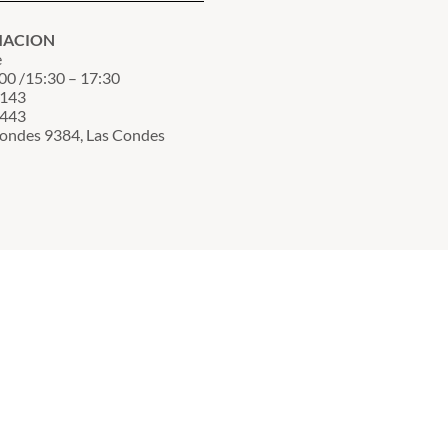
MACION
e
00 /15:30 – 17:30
3143
7443
Condes 9384, Las Condes