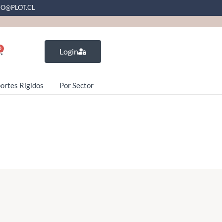
EO@PLOT.CL
0
Login
ortes Rígidos
Por Sector