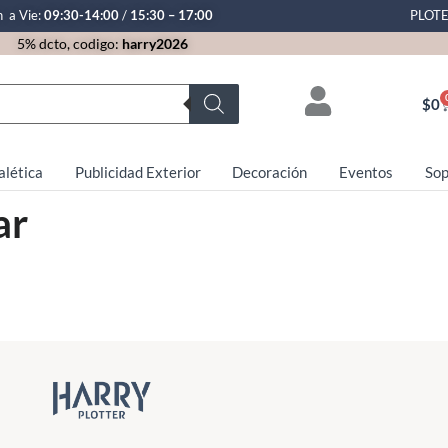
n a Vie:
09:30-14:00
/
15:30 – 17:00
PLOT
5% dcto, codigo:
harry2026
$
0
alética
Publicidad Exterior
Decoración
Eventos
Sop
ar