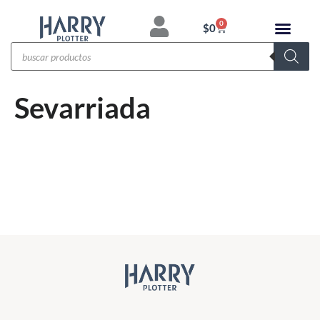
0
$
0
Sevarriada