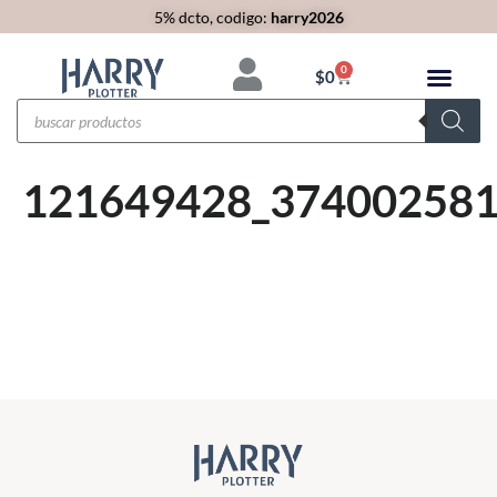
5% dcto, codigo:
harry2026
0
$
0
121649428_37400258