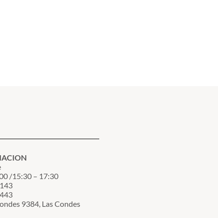
MACION
e
00 /15:30 – 17:30
3143
7443
Condes 9384, Las Condes