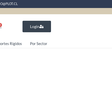
EO@PLOT.CL
0
Login
ortes Rígidos
Por Sector