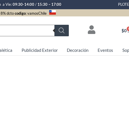
n a Vie:
09:30-14:00
/
15:30 – 17:00
PLOT
8% dcto
codigo
: vamosChile
$
0
alética
Publicidad Exterior
Decoración
Eventos
Sop