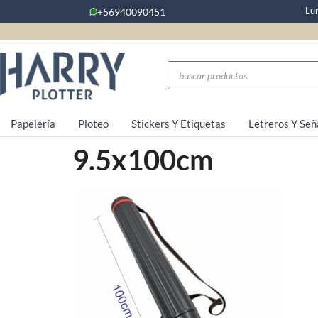
Lu
+56940090451
Papelería
Ploteo
Stickers Y Etiquetas
Letreros Y Señ
9.5x100cm