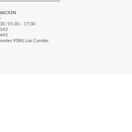
MACION
e
00 /15:30 – 17:30
3143
7443
Condes 9384, Las Condes