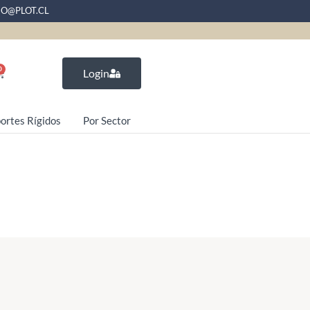
EO@PLOT.CL
0
Login
ortes Rígidos
Por Sector