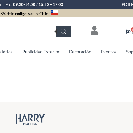
n a Vie:
09:30-14:00
/
15:30 – 17:00
PLOT
8% dcto
codigo
: vamosChile
$
0
alética
Publicidad Exterior
Decoración
Eventos
Sop