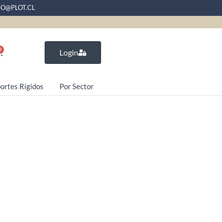
EO@PLOT.CL
0
Login
ortes Rígidos
Por Sector