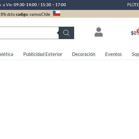
n a Vie:
09:30-14:00
/
15:30 – 17:00
PLOT
8% dcto
codigo
: vamosChile
$
0
alética
Publicidad Exterior
Decoración
Eventos
Sop