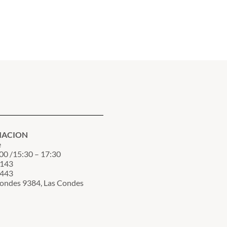
MACION
e
00 /15:30 – 17:30
3143
7443
Condes 9384, Las Condes