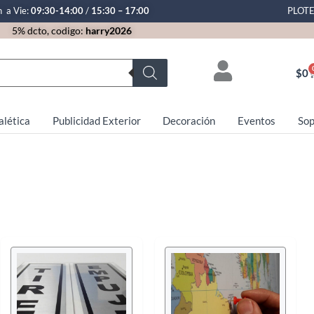
n a Vie:
09:30-14:00
/
15:30 – 17:00
PLOT
5% dcto, codigo:
harry2026
$
0
alética
Publicidad Exterior
Decoración
Eventos
Sop