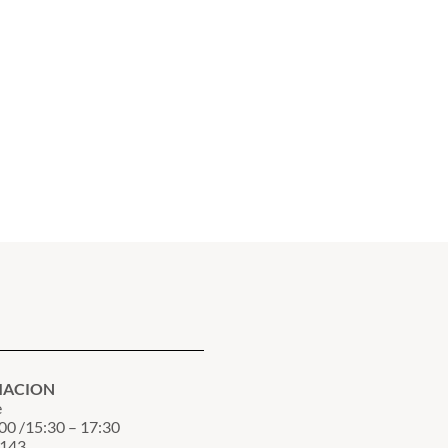
MACION
e
00 /15:30 – 17:30
3143