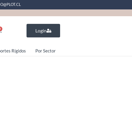
EO@PLOT.CL
0
Login
ortes Rígidos
Por Sector