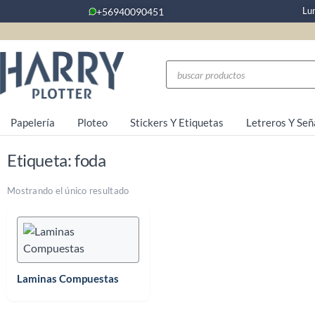
Lu
+56940090451
Papelería
Ploteo
Stickers Y Etiquetas
Letreros Y Señ
Etiqueta: foda
Mostrando el único resultado
Laminas Compuestas