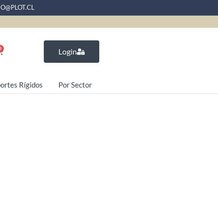
EO@PLOT.CL
0
Login
ortes Rígidos
Por Sector