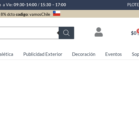
n a Vie:
09:30-14:00
/
15:30 – 17:00
PLOT
8% dcto
codigo
: vamosChile
$
0
alética
Publicidad Exterior
Decoración
Eventos
Sop