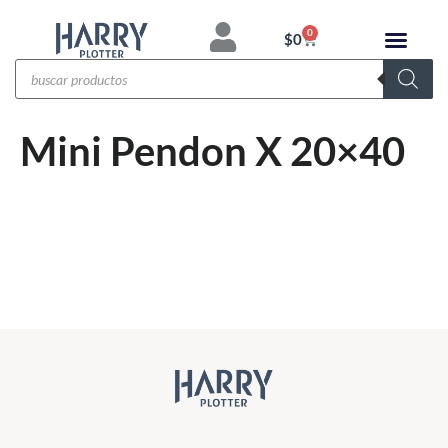
0
$
0
Mini Pendon X 20×40