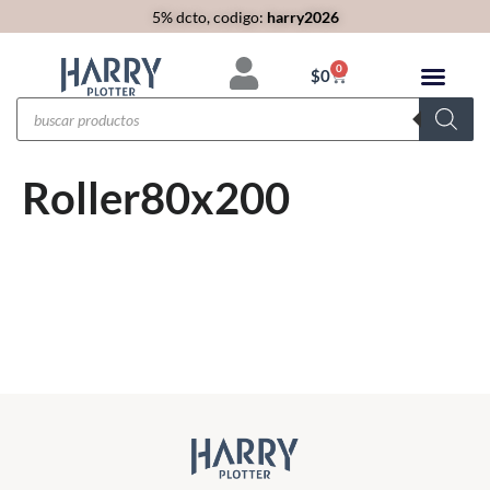
5% dcto, codigo:
harry2026
0
$
0
Roller80x200