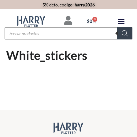
5% dcto, codigo:
harry2026
0
$
0
White_stickers